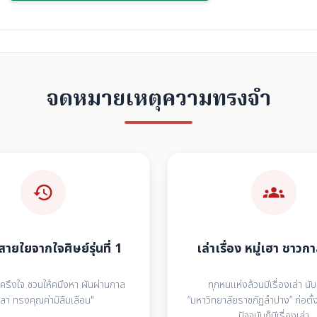
จดหมายเหตุความทรงจำ
history
groups
สายใยจากใจศิษย์รุ่นที่ 1
เล่าเรื่อง หมู่เฮา ชาว
รึงใจ ชวนให้คนึงหา ผันผ่านกาล
ทุกหนแห่งล้วนมีเรื่องเล่า นับ
วลา ทรงคุณค่ามิลืมเลือน"
“มหาวิทยาลัยราชภัฏลำปาง” ก่อตั้ง
ปัจจุบันก็มีเรื่องเล่า