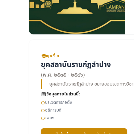
school
ยุคที่ ๒
ยุคสถาบันราชภัฏลำปาง
(พ.ศ. ๒๕๓๕ - ๒๕๔๖)
ยุคสถาบันราชภัฏลำปาง ขยายขอบเขตทางวิชา
list_alt
ข้อมูลภายในส่วนนี้:
ประวัติการก่อตั้ง
circle
อธิการบดี
circle
เพลง
circle