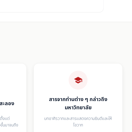
school
สารจากท่านต่าง ๆ กล่าวถึง
กาสะลอง
มหาวิทยาลัย
ตั้งแต่
บทอาศิรวาทและสารแสดงความยินดีและให้
ขึ้นมาจนถึง
โอวาท