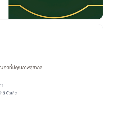
ัณฑิตที่มีคุณภาพสู่สากล
ภา
ักดิ์ บัณฑิต