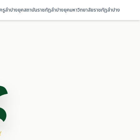
ยครูลำปาง
ยุคสถาบันราชภัฏลำปาง
ยุคมหาวิทยาลัยราชภัฏลำปาง