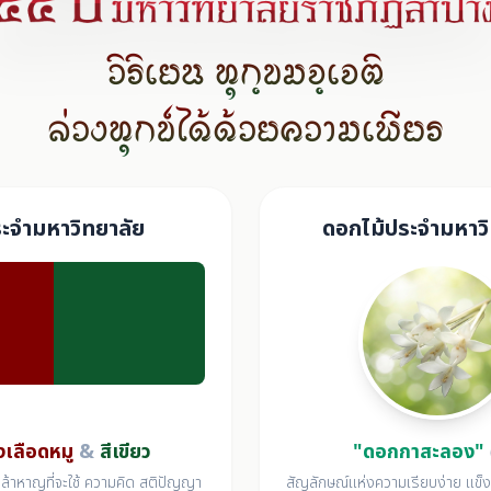
วิริเยน ทุกฺขมจฺเจติ
ล่วงทุกข์ได้ด้วยความเพียร
ระจำมหาวิทยาลัย
ดอกไม้ประจำมหาวิ
งเลือดหมู
&
สีเขียว
"ดอกกาสะลอง"
้าหาญที่จะใช้ ความคิด สติปัญญา
สัญลักษณ์แห่งความเรียบง่าย แข็ง