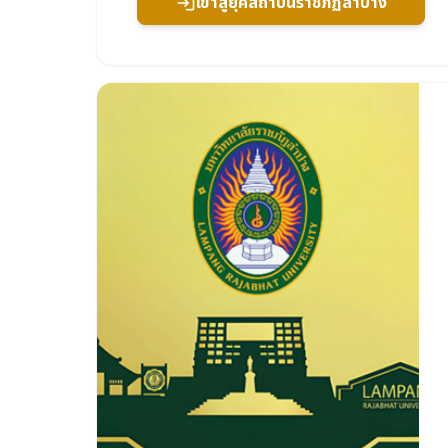
เข้าสู่ยุคสถาบันราชภัฏลำปาง
login