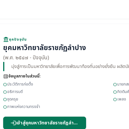
account_balance
ยุคปัจจุบัน
ยุคมหาวิทยาลัยราชภัฏลำปาง
(พ.ศ. ๒๕๔๗ - ปัจจุบัน)
มุ่งสู่การเป็นมหาวิทยาลัยเพื่อการพัฒนาท้องถิ่นอย่างยั่งยืน ผลิตบ
list_alt
ข้อมูลภายในส่วนนี้:
ประวัติการก่อตั้ง
นายกส
circle
circle
อธิการบดี
กิตติมศ
circle
circle
ชุดครุย
เพลง
circle
circle
ภาพแห่งความทรงจำ
circle
เข้าสู่ยุคมหาวิทยาลัยราชภัฏลำปาง
login