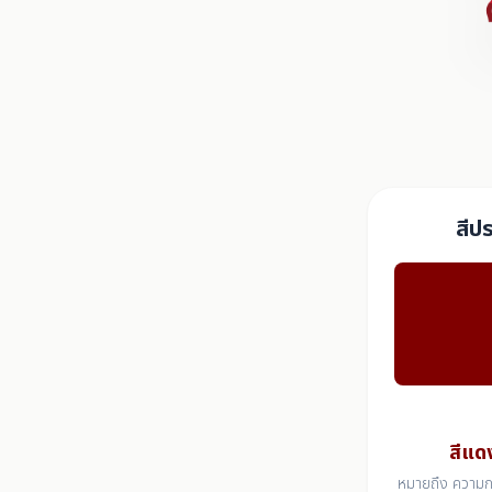
สีป
สีแด
หมายถึง ความกล