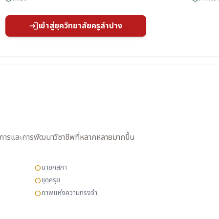
เข้าสู่ยุควิทยาลัยครูลำปาง
login
การและการพัฒนาวิชาชีพที่หลากหลายมากขึ้น
นายกสภา
circle
ชุดครุย
circle
ภาพแห่งความทรงจำ
circle