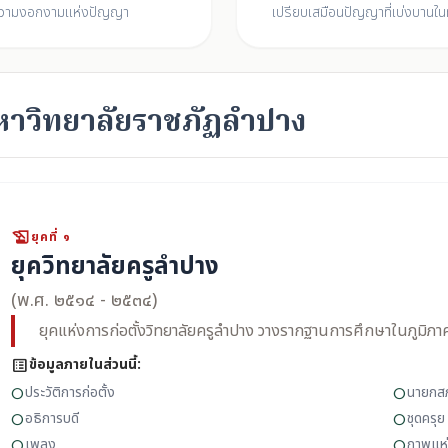
วามงอกงามแห่งปัญญา
เปรียบเสมือนปัญญาที่เบ่งบานใ
ู่มหาวิทยาลัยราชภัฏลำปาง
history_edu
ยุคที่ ๑
ยุควิทยาลัยครูลำปาง
(พ.ศ. ๒๕๑๔ - ๒๕๓๔)
ยุคแห่งการก่อตั้งวิทยาลัยครูลำปาง วางรากฐานการศึกษาในภูมิภาค
list_alt
ข้อมูลภายในส่วนนี้:
ประวัติการก่อตั้ง
นายกส
circle
circle
อธิการบดี
ชุดครุย
circle
circle
เพลง
ภาพแห
circle
circle