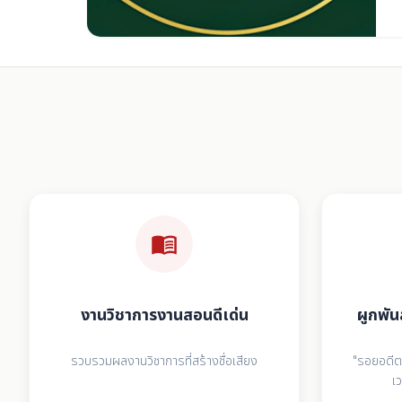
menu_book
งานวิชาการงานสอนดีเด่น
ผูกพัน
รวบรวมผลงานวิชาการที่สร้างชื่อเสียง
"รอยอดีตค
เ