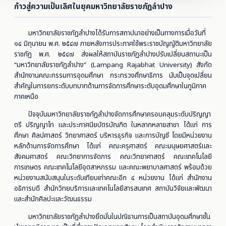
(๒๕๔๗ - ปัจจุบัน)
ก้าวสู่ความเป็นเลิศในยุคมหาวิทยาลัยราชภัฏลำปาง
มหาวิทยาลัยราชภัฏลำปางได้รับการสถาปนาอย่างเป็นทางการเมื่อวันที่
๑๔ มิถุนายน พ.ศ. ๒๕๔๗ ภายหลังการประกาศใช้พระราชบัญญัติมหาวิทยาลัย
ราชภัฏ พ.ศ. ๒๕๔๗ ส่งผลให้สถาบันราชภัฏลำปางปรับเปลี่ยนสถานะเป็น
“มหาวิทยาลัยราชภัฏลำปาง” (Lampang Rajabhat University) สังกัด
สำนักงานคณะกรรมการอุดมศึกษา กระทรวงศึกษาธิการ นับเป็นจุดเปลี่ยน
สำคัญในการยกระดับบทบาทด้านการจัดการศึกษาระดับอุดมศึกษาในภูมิภาค
ภาคเหนือ
ปัจจุบันมหาวิทยาลัยราชภัฏลำปางจัดการศึกษาครอบคลุมระดับปริญญา
ตรี ปริญญาโท และประกาศนียบัตรบัณฑิต ในหลากหลายสาขา ได้แก่ การ
ศึกษา ศิลปศาสตร์ วิทยาศาสตร์ บริหารธุรกิจ และการบัญชี โดยมีหน่วยงาน
หลักด้านการจัดการศึกษา ได้แก่ คณะครุศาสตร์ คณะมนุษยศาสตร์และ
สังคมศาสตร์ คณะวิทยาการจัดการ คณะวิทยาศาสตร์ คณะเทคโนโลยี
การเกษตร คณะเทคโนโลยีอุตสาหกรรม และคณะพยาบาลศาสตร์ พร้อมด้วย
หน่วยงานสนับสนุนในระดับเทียบเท่าคณะอีก ๔ หน่วยงาน ได้แก่ สำนักงาน
อธิการบดี สำนักวิทยบริการและเทคโนโลยีสารสนเทศ สถาบันวิจัยและพัฒนา
และสำนักศิลปะและวัฒนธรรม
มหาวิทยาลัยราชภัฏลำปางยึดมั่นในปณิธานการเป็นสถาบันอุดมศึกษาชั้น