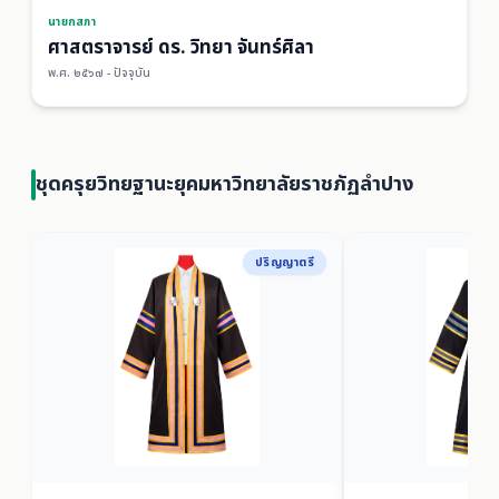
นายกสภา
ศาสตราจารย์ ดร. วิทยา จันทร์ศิลา
พ.ศ. ๒๕๖๗ - ปัจจุบัน
ชุดครุยวิทยฐานะยุคมหาวิทยาลัยราชภัฏลำปาง
ปริญญาตรี