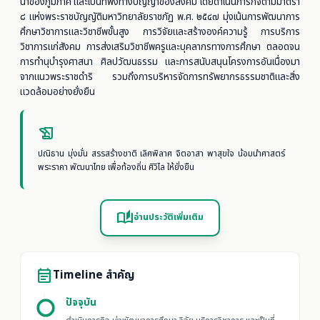
นำของภูมิภาค และเป็นที่พึ่งทางปัญญาของสังคม โดยดำเนินภารกิจตามมาตรา
๘ แห่งพระราชบัญญัติมหาวิทยาลัยราชภัฏ พ.ศ. ๒๕๔๗ มุ่งเน้นการพัฒนาการ
ศึกษาวิชาการและวิชาชีพขั้นสูง การวิจัยและสร้างองค์ความรู้ การบริการ
วิชาการแก่สังคม การส่งเสริมวิชาชีพครูและบุคลากรทางการศึกษา ตลอดจน
การทำนุบำรุงศาสนา ศิลปวัฒนธรรม และการสนับสนุนโครงการอันเนื่องมา
จากแนวพระราชดำริ รวมถึงการบริหารจัดการทรัพยากรธรรมชาติและสิ่ง
แวดล้อมอย่างยั่งยืน
history_edu
ปณิธาน มุ่งมั่น สรรสร้างชาติ เลิศพิลาศ จิตอาสา พาสุขใจ น้อมนำศาสตร์
พระราคา พัฒนาไทย เพื่อท้องถิ่น ศิวิไล ให้ยั่งยืน
auto_stories
อ่านประวัติเพิ่มเติม
event_note
Timeline สำคัญ
ปัจจุบัน