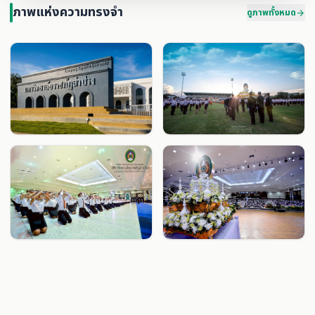
ภาพแห่งความทรงจำ
ดูภาพทั้งหมด
arrow_forward
play_arrow
กิ่วลมเขื่อนงาม
play_arrow
คืนถิ่นแผ่นดินเขลางค์
play_arrow
รับขวัญน้องใหม่
play_arrow
วันนี้ที่ฝันถึง
play_arrow
คืนฉลองบัณฑิตใหม่