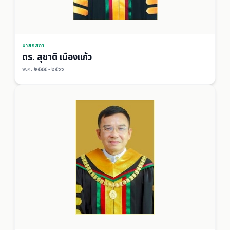
นายกสภา
ดร. สุชาติ เมืองแก้ว
พ.ศ. ๒๕๔๔ - ๒๕๖๖