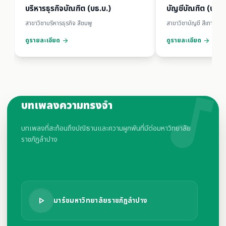
บริหารธุรกิจบัณฑิต (บธ.บ.)
บัญชีบัณฑิต (บช.บ
สาขาวิชาบริหารธุรกิจ สีชมพู
สาขาวิชาบัญชี สีเทา
ดูรายละเอียด
ดูรายละเอียด
arrow_forward
arrow_forward
music_not
บทเพลงความทรงจำ
บทเพลงที่สะท้อนถึงปณิธานและความผูกพันที่มีต่อมหาวิทยาลัย
ราชภัฏลำปาง
play_arrow
มาร์ชมหาวิทยาลัยราชภัฏลำปาง