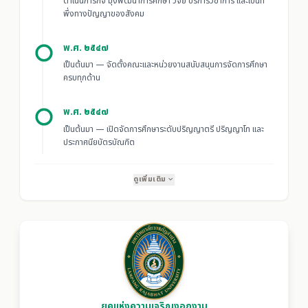
ดำเนินภารกิจ มุ่งพัฒนาการศึกษา วิจัย บริการวิชาการ และเป็นที่
พึ่งทางปัญญาของสังคม
พ.ศ. ๒๕๔๗
เป็นต้นมา — จัดตั้งคณะและหน่วยงานสนับสนุนการจัดการศึกษา
ครบทุกด้าน
พ.ศ. ๒๕๔๗
เป็นต้นมา — เปิดจัดการศึกษาระดับปริญญาตรี ปริญญาโท และ
ประกาศนียบัตรบัณฑิต
ดูเพิ่มเติม
expand_more
ยุคแห่งความเจริญงอกงาม