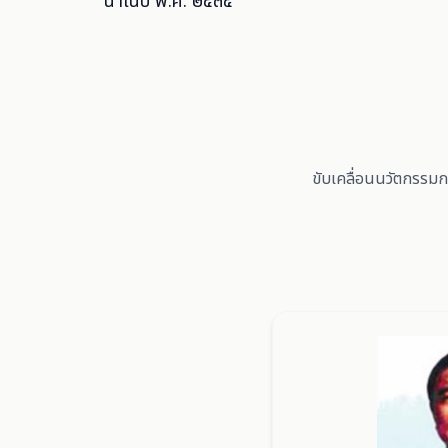
นาในปี พ.ศ. ๒๕๓๕
ขับเคลื่อนนวัตกรรมกา