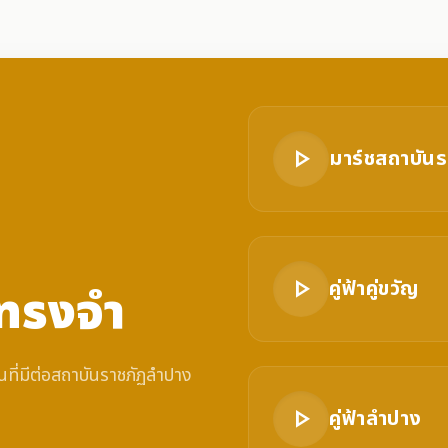
play_arrow
มาร์ชสถาบัน
play_arrow
คู่ฟ้าคู่ขวัญ
ทรงจำ
ที่มีต่อสถาบันราชภัฏลำปาง
play_arrow
คู่ฟ้าลำปาง