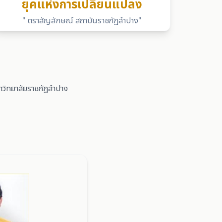
ยุคแห่งการเปลี่ยนแปลง
" ตราสัญลักษณ์ สถาบันราชภัฏลำปาง"
หาวิทยาลัยราชภัฏลำปาง