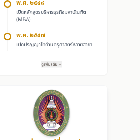
พ.ศ. ๒๕๔๘
เปิดหลักสูตรบริหารธุรกิจมหาบัณฑิต
(MBA)
พ.ศ. ๒๕๔๗
เปิดปริญญาโทด้านครุศาสตร์หลายสาขา
ดูเพิ่มเติม
expand_more