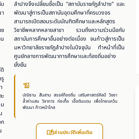
ับ
ลำปางจึงเปลี่ยนชื่อเป็น “สถาบันราชภัฏลำปาง” และ
นา
พัฒนาสู่การเป็นสถาบันอุดมศึกษาที่ครบวงจร
สามารถเปิดสอนระดับบัณฑิตศึกษาและหลักสูตร
าช
วิชาชีพหลากหลายสาขา รวมถึงความร่วมมือกับ
าน
สถาบันการศึกษาอื่นอย่างต่อเนื่อง จนก้าวสู่การเป็น
มหาวิทยาลัยราชภัฏลำปางในปัจจุบัน ทำหน้าที่เป็น
ศูนย์กลางการพัฒนาการศึกษาและท้องถิ่นอย่าง
ยั่งยืน
ติ
รู
history_edu
า
ละ
ปณิธาน สืบสาน สรรค์ท้องถิ่น เสริมศาสตร์ศิลป์ วิชชา
ล้ำค่าแสน วิชาการ ก่อเกื้อ เอื้อดินแดน เพื่อไทยแคว้น
วม
พัฒนา ก้าวหน้าไกล
บน
อก
น
auto_stories
อ่านประวัติเพิ่มเติม