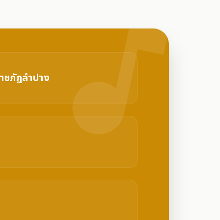
music_note
ราชภัฏลำปาง