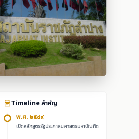
Timeline สำคัญ
event_note
พ.ศ. ๒๕๔๙
เปิดหลักสูตรรัฐประศาสนศาสตรมหาบัณฑิต