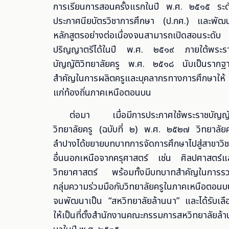
การเรียนการสอนครั้งแรกในปี พ.ศ. ๒๕๑๕ ระด
ประกาศนียบัตรวิชาการศึกษา (ป.กศ.) และพัฒ
หลักสูตรอย่างต่อเนื่องจนสามารถเปิดสอนระดับ
ปริญญาตรีได้ในปี พ.ศ. ๒๕๑๙ ภายใต้พระร
บัญญัติวิทยาลัยครู พ.ศ. ๒๕๑๘ นับเป็นรากฐ
สำคัญในการผลิตครูและบุคลากรทางการศึกษาให้
แก่ท้องถิ่นภาคเหนือตอนบน
ต่อมา เมื่อมีการประกาศใช้พระราชบัญญั
วิทยาลัยครู (ฉบับที่ ๒) พ.ศ. ๒๕๒๗ วิทยาลัยค
ลำปางได้ขยายบทบาทการจัดการศึกษาไปสู่สาขาวิช
อื่นนอกเหนือจากครุศาสตร์ เช่น ศิลปศาสตร์แ
วิทยาศาสตร์ พร้อมทั้งมีบทบาทสำคัญในการร
กลุ่มความร่วมมือกับวิทยาลัยครูในภาคเหนือตอน
จนพัฒนาเป็น “สหวิทยาลัยล้านนา” และได้รับเลื
ให้เป็นที่ตั้งสำนักงานคณะกรรมการสหวิทยาลัยล้า