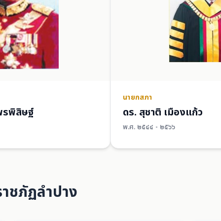
นายกสภา
รพิสิษฐ์
ดร. สุชาติ เมืองแก้ว
พ.ศ. ๒๕๔๔ - ๒๕๖๖
นราชภัฏลำปาง