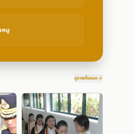
ดหมู
ำปาง
ดูภาพทั้งหมด
arrow_forward