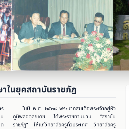
าชภัฏลำปาง
าในยุคสถาบันราชภัฏ
าร
ในปี พ.ศ. ๒๕๓๘ พระบาทสมเด็จพระเจ้าอยู่หัว
ยน
ภูมิพลอดุลยเดช ได้พระราชทานนาม “สถาบัน
ิด
ราชภัฏ” ให้แก่วิทยาลัยครูทั่วประเทศ วิทยาลัยครู