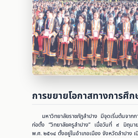
ยุคสถาบันร
การขยายโอกาสทางการศึกษ
(๒๕๓๕ - ๒๕๔๖)
มหาวิทยาลัยราชภัฏลำปาง มีจุดเริ่มต้นจากก
ก่อตั้ง “วิทยาลัยครูลำปาง” เมื่อวันที่ ๙ มิถุนา
พ.ศ. ๒๕๑๔ ตั้งอยู่ในอำเภอเมือง จังหวัดลำปาง เป