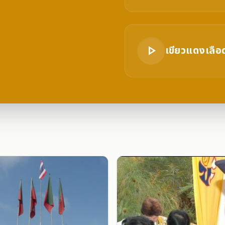
play_arrow
เขียวแดงเลือ
play_arrow
รำวงราชภัฏล
play_arrow
ราตรีดอนเต้า