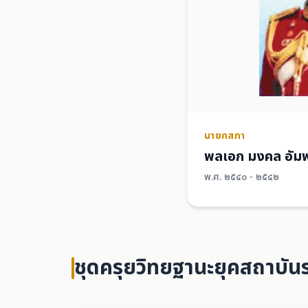
นายกสภา
พลเอก มงคล อัมพ
พ.ศ. ๒๕๔๐ - ๒๕๔๒
ชุดครุยวิทยฐานะยุคสถาบั