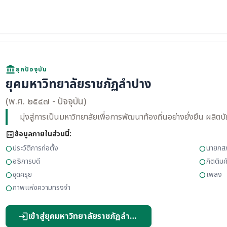
account_balance
ยุคปัจจุบัน
ยุคมหาวิทยาลัยราชภัฏลำปาง
(พ.ศ. ๒๕๔๗ - ปัจจุบัน)
มุ่งสู่การเป็นมหาวิทยาลัยเพื่อการพัฒนาท้องถิ่นอย่างยั่งยืน ผลิตบ
list_alt
ข้อมูลภายในส่วนนี้:
ประวัติการก่อตั้ง
นายกส
circle
circle
อธิการบดี
กิตติมศ
circle
circle
ชุดครุย
เพลง
circle
circle
ภาพแห่งความทรงจำ
circle
เข้าสู่ยุคมหาวิทยาลัยราชภัฏลำปาง
login