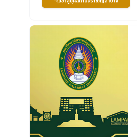
เข้าสู่ยุคสถาบันราชภัฏลำปาง
login