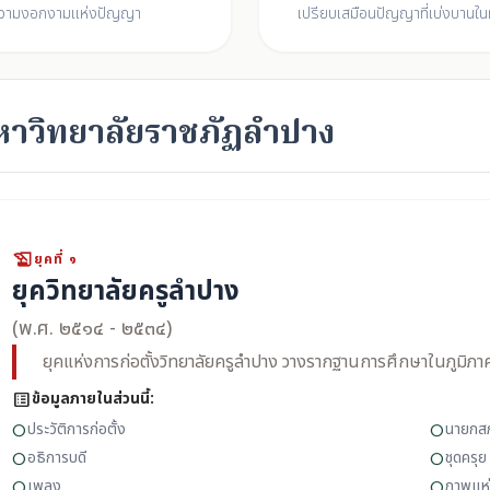
วามงอกงามแห่งปัญญา
เปรียบเสมือนปัญญาที่เบ่งบานใ
ู่มหาวิทยาลัยราชภัฏลำปาง
history_edu
ยุคที่ ๑
ยุควิทยาลัยครูลำปาง
(พ.ศ. ๒๕๑๔ - ๒๕๓๔)
ยุคแห่งการก่อตั้งวิทยาลัยครูลำปาง วางรากฐานการศึกษาในภูมิภาค
list_alt
ข้อมูลภายในส่วนนี้:
ประวัติการก่อตั้ง
นายกส
circle
circle
อธิการบดี
ชุดครุย
circle
circle
เพลง
ภาพแห
circle
circle