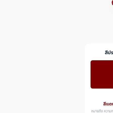
สีป
สีแด
หมายถึง ความกล