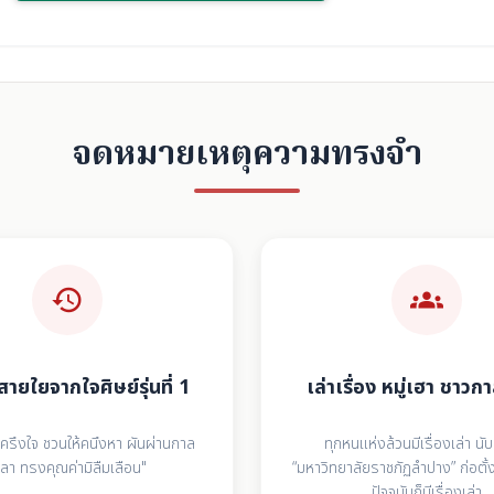
จดหมายเหตุความทรงจำ
history
groups
สายใยจากใจศิษย์รุ่นที่ 1
เล่าเรื่อง หมู่เฮา ชาว
รึงใจ ชวนให้คนึงหา ผันผ่านกาล
ทุกหนแห่งล้วนมีเรื่องเล่า นับ
วลา ทรงคุณค่ามิลืมเลือน"
“มหาวิทยาลัยราชภัฏลำปาง” ก่อตั้ง
ปัจจุบันก็มีเรื่องเล่า