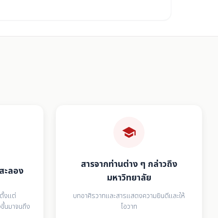
school
สารจากท่านต่าง ๆ กล่าวถึง
กาสะลอง
มหาวิทยาลัย
ตั้งแต่
บทอาศิรวาทและสารแสดงความยินดีและให้
ขึ้นมาจนถึง
โอวาท