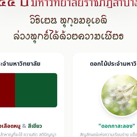
วิริเยน ทุกฺขมจฺเจติ
ล่วงทุกข์ได้ด้วยความเพียร
ระจำมหาวิทยาลัย
ดอกไม้ประจำมหาวิ
งเลือดหมู
&
สีเขียว
"ดอกกาสะลอง"
้าหาญที่จะใช้ ความคิด สติปัญญา
สัญลักษณ์แห่งความเรียบง่าย แข็ง