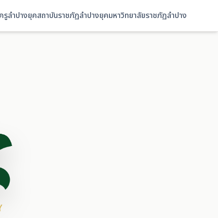
ยครูลำปาง
ยุคสถาบันราชภัฏลำปาง
ยุคมหาวิทยาลัยราชภัฏลำปาง