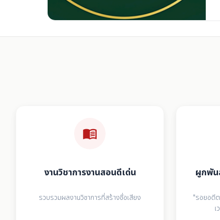
menu_book
งานวิชาการงานสอนดีเด่น
ผูกพัน
รวบรวมผลงานวิชาการที่สร้างชื่อเสียง
"รอยอดีตค
เ