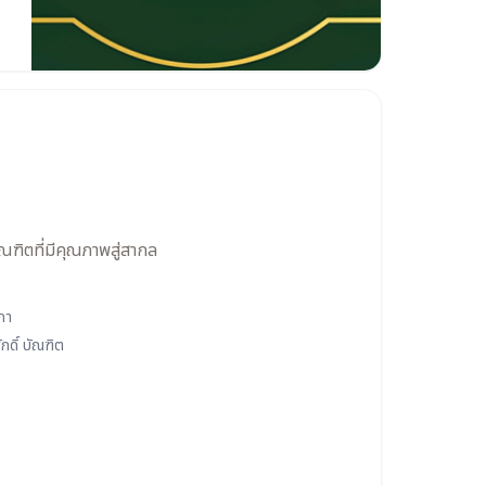
ัณฑิตที่มีคุณภาพสู่สากล
ภา
ักดิ์ บัณฑิต