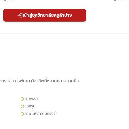
เข้าสู่ยุควิทยาลัยครูลำปาง
login
การและการพัฒนาวิชาชีพที่หลากหลายมากขึ้น
นายกสภา
circle
ชุดครุย
circle
ภาพแห่งความทรงจำ
circle