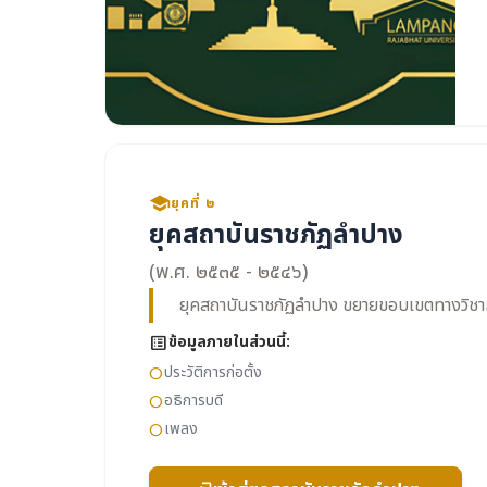
school
ยุคที่ ๒
ยุคสถาบันราชภัฏลำปาง
(พ.ศ. ๒๕๓๕ - ๒๕๔๖)
ยุคสถาบันราชภัฏลำปาง ขยายขอบเขตทางวิชา
list_alt
ข้อมูลภายในส่วนนี้:
ประวัติการก่อตั้ง
circle
อธิการบดี
circle
เพลง
circle